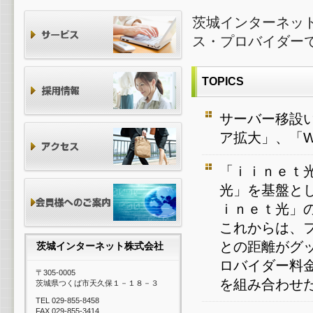
茨城インターネッ
ス・プロバイダー
TOPICS
サーバー移設
ア拡大」、「
「ｉｉｎｅｔ
光」を基盤と
ｉｎｅｔ光」
これからは、
との距離がグ
茨城インターネット株式会社
ロバイダー料
〒305-0005
を組み合わせ
茨城県つくば市天久保１－１８－３
TEL 029-855-8458
FAX 029-855-3414